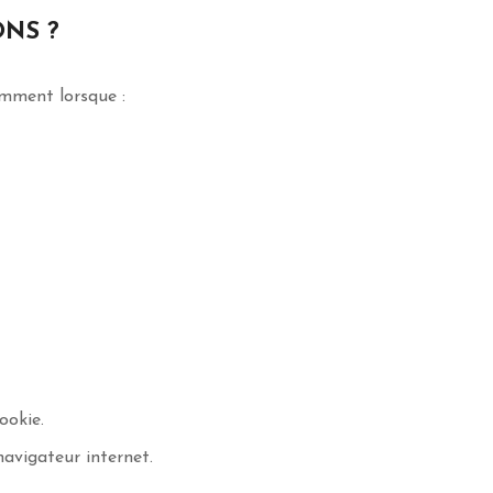
NS ?
amment lorsque :
ookie.
avigateur internet.