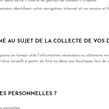
nt dans notre « charte de gestion de cookies » ci-après.
onnées identifiant votre navigateur internet et sa version et 
É AU SUJET DE LA COLLECTE DE VOS 
diquons en temps utile l’information nécessaire ou obtenons v
être recueilli à partir du Site ou dans nos boutiques lors de 
ES PERSONNELLES ?
s suivantes: